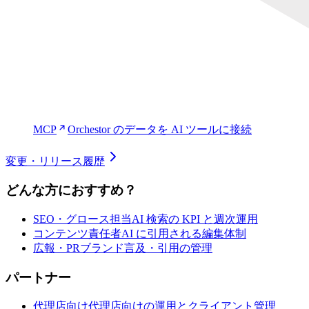
MCP
Orchestor のデータを AI ツールに接続
変更・リリース履歴
どんな方におすすめ？
SEO・グロース担当
AI 検索の KPI と週次運用
コンテンツ責任者
AI に引用される編集体制
広報・PR
ブランド言及・引用の管理
パートナー
代理店向け
代理店向けの運用とクライアント管理