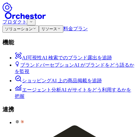
プロダクト
料金プラン
ソリューション
リソース
機能
AI可視性
AI 検索でのブランド露出を追跡
ブランドパーセプション
AI がブランドをどう語るか
を監視
ショッピング
AI 上の商品掲載を追跡
エージェント分析
AI がサイトをどう利用するかを
把握
連携