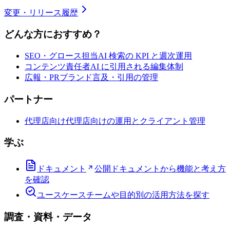
変更・リリース履歴
どんな方におすすめ？
SEO・グロース担当
AI 検索の KPI と週次運用
コンテンツ責任者
AI に引用される編集体制
広報・PR
ブランド言及・引用の管理
パートナー
代理店向け
代理店向けの運用とクライアント管理
学ぶ
ドキュメント
公開ドキュメントから機能と考え方
を確認
ユースケース
チームや目的別の活用方法を探す
調査・資料・データ